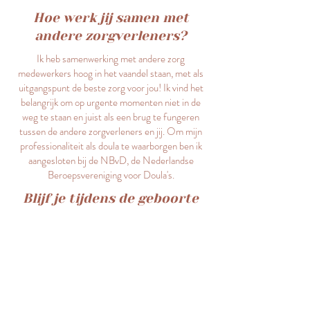
Hoe werk jij samen met
andere zorgverleners?
Ik heb samenwerking met andere zorg
medewerkers hoog in het vaandel staan, met als
uitgangspunt de beste zorg voor jou! Ik vind het
belangrijk om op urgente momenten niet in de
weg te staan en juist als een brug te fungeren
tussen de andere zorgverleners en jij. Om mijn
professionaliteit als doula te waarborgen ben ik
aangesloten bij de NBvD,
de Nederlandse
Beroepsvereniging voor Doula's
.
Blijf je tijdens de geboorte
de hele tijd bij mij?
Ja, ik blijf de hele bevalling bij jou. Ook als je
thuisbevalling toch een ziekenhuisbevalling wordt
en we moeten verplaatsen. Maar ik ben ook maar
een mens, dus ik heb ook af en toe een break
nodig om even naar het toilet te gaan en wat te