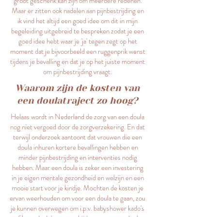
groot geschenk kan zijn om meerdere redenen.
Maar er zitten ook nadelen aan pijnbestrijding en
ik vind het altijd een goed idee om dit in mijn
begeleiding uitgebreid te bespreken zodat je een
goed idee hebt waar je 'ja' tegen zegt op het
moment dat je bijvoorbeeld een ruggenprik wenst
tijdens je bevalling en dat je op het juiste moment
om pijnbestrijding vraagt.
Waarom zijn de kosten van
een doulatraject zo hoog?
Helaas wordt in Nederland de zorg van een doula
nog niet vergoed door de zorgverzekering. En dat
terwijl onderzoek aantoont dat vrouwen die een
doula inhuren kortere bevallingen hebben en
minder pijnbestrijding en interventies nodig
hebben. Maar een doula is zeker een investering
in je eigen mentale gezondheid en welzijn en een
mooie start voor je kindje. Mochten de kosten je
ervan weerhouden om voor een doula te gaan, zou
je kunnen overwegen om i.p.v. babyshower kado's