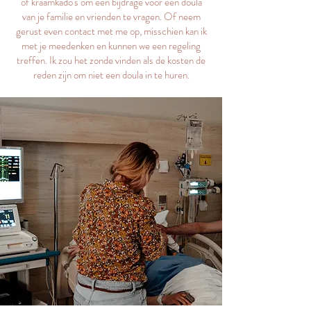
of kraamkado's om een bijdrage voor een doula
van je familie en vrienden te vragen. Of neem
gerust even contact met me op, misschien kan ik
met je meedenken en kunnen we een regeling
treffen. Ik zou het zonde vinden als de kosten de
reden zijn om niet een doula in te huren.